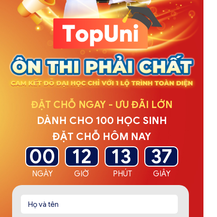
ĐẶT CHỖ NGAY - ƯU ĐÃI LỚN
DÀNH CHO 100 HỌC SINH
ĐẶT CHỖ HÔM NAY
00
12
13
35
NGÀY
GIỜ
PHÚT
GIÂY