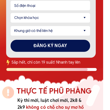
ĐĂNG KÝ NGAY
Sắp hết, chỉ còn 19 suất! Nhanh tay lên
THỰC TẾ PHŨ PHÀNG
Kỳ thi mới, luật chơi mới, 2k8 &
2k9
không có chỗ cho sự mơ hồ