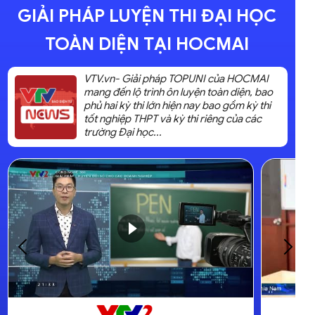
GIẢI PHÁP LUYỆN THI ĐẠI HỌC
TOÀN DIỆN TẠI HOCMAI
VTV.vn- Giải pháp TOPUNI của HOCMAI
mang đến lộ trình ôn luyện toàn diện, bao
phủ hai kỳ thi lớn hiện nay bao gồm kỳ thi
tốt nghiệp THPT và kỳ thi riêng của các
trường Đại học...