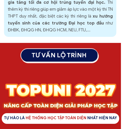
gia tăng tối đa cơ hội trúng tuyển đại học.
Thi
thêm kỳ thi riêng giúp em giảm áp lực vào một kỳ thi TN
THPT duy nhất, đặc biệt các kỳ thi riêng là
xu hướng
tuyển sinh của các trường Đại học top đầu
như
ĐHBK, ĐHQG HN, ĐHQG HCM, NEU, FTU,...
TƯ VẤN LỘ TRÌNH
TỰ HÀO LÀ
HỆ THỐNG HỌC TẬP TOÀN DIỆN
NHẤT HIỆN NAY