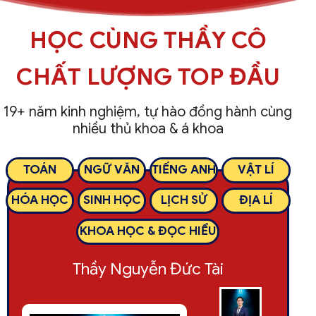
HỌC CÙNG THẦY CÔ
CHẤT LƯỢNG TOP ĐẦU
19+ năm kinh nghiệm, tự hào đồng hành cùng
nhiều thủ khoa & á khoa
TOÁN
NGỮ VĂN
TIẾNG ANH
VẬT LÍ
HÓA HỌC
SINH HỌC
LỊCH SỬ
ĐỊA LÍ
KHOA HỌC & ĐỌC HIỂU
Thầy Nguyễn Đức Tài