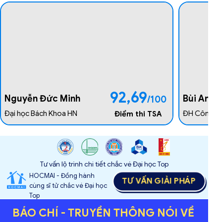
118
Bùi Thị Diệu Mai
Nguyễn Đ
/150
Quang
Đỗ Đại học 2025
ĐH CNTT -
Điểm thi HSA
Tư vấn lộ trình chi tiết chắc vé Đại học Top
HOCMAI - Đồng hành
TƯ VẤN GIẢI PHÁP
cùng sĩ tử chắc vé Đại học
Top
BÁO CHÍ - TRUYỀN THÔNG NÓI VỀ