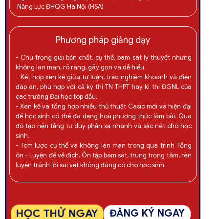
Năng Lực ĐHQG Hà Nội (HSA)
Phương pháp giảng dạy
- Chú trọng giải bản chất, cụ thể, bám sát lý thuyết nhưng
không lan man, rõ ràng, gãy gọn và dễ hiểu.
- Kết hợp xen kẽ giữa tự luận, trắc nghiệm khoanh và điền
đáp án, phù hợp với cả kỳ thi TN THPT hay kì thi ĐGNL của
các trường Đại học top đầu.
- Xen kẽ và tổng hợp nhiều thủ thuật Casio mới và hiện đại
để học sinh có thể đa dạng hoá phương thức làm bài. Qua
đó tạo nền tảng tư duy phản xạ nhanh và sắc nét cho học
sinh.
- Tóm lược cụ thể và không lan man trong quá trình Tổng
ôn - Luyện đề về đích. Ôn tập bám sát, trúng trọng tâm, rèn
luyện tránh lỗi sai vặt không đáng có cho học sinh.
HỌC THỬ NGAY
ĐĂNG KÝ NGAY