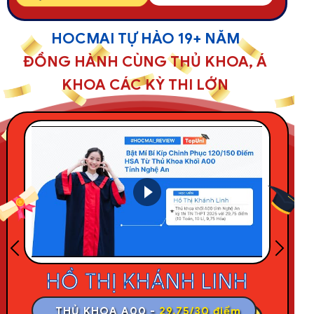
HOCMAI TỰ HÀO 19+ NĂM
ĐỒNG HÀNH CÙNG THỦ KHOA, Á
KHOA CÁC KỲ THI LỚN
LÊ HOÀNG VIỆT
THỦ KHOA A00 -
29/30 điểm