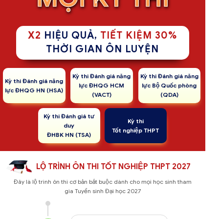
X2
HIỆU QUẢ,
TIẾT KIỆM 30%
THỜI GIAN ÔN LUYỆN
Kỳ thi Đánh giá năng
Kỳ thi Đánh giá năng
Kỳ thi Đánh giá năng
lực ĐHQG HCM
lực Bộ Quốc phòng
lực ĐHQG HN (HSA)
(VACT)
(QDA)
Kỳ thi Đánh giá tư
Kỳ thi
duy
Tốt nghiệp THPT
ĐHBK HN (TSA)
LỘ TRÌNH ÔN THI TỐT NGHIỆP THPT 2027
Đây là lộ trình ôn thi cơ bản bắt buộc dành cho mọi học sinh tham
gia Tuyển sinh Đại học 2027