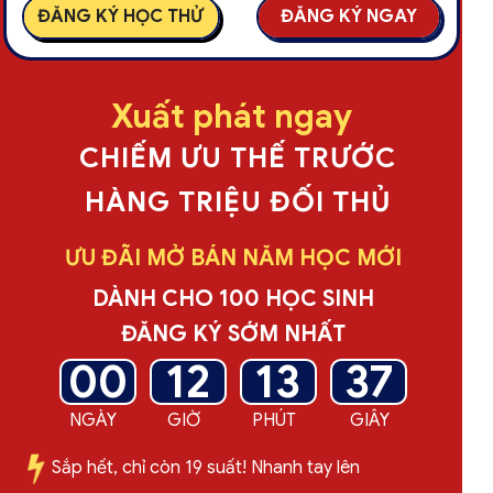
ĐĂNG KÝ HỌC THỬ
ĐĂNG KÝ NGAY
Xuất phát ngay
CHIẾM ƯU THẾ TRƯỚC
HÀNG TRIỆU ĐỐI THỦ
ƯU ĐÃI MỞ BÁN NĂM HỌC MỚI
DÀNH CHO 100 HỌC SINH
ĐĂNG KÝ SỚM NHẤT
00
12
13
35
NGÀY
GIỜ
PHÚT
GIÂY
Sắp hết, chỉ còn 19 suất! Nhanh tay lên