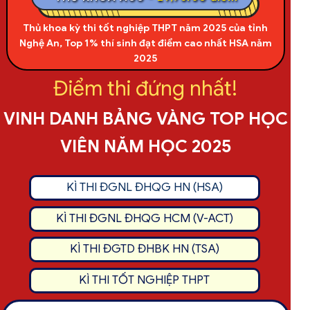
Thủ khoa khối A00 TP.Đà Nẵng - Kỳ thi tốt nghiệp
THPT năm 2025
Điểm thi đứng nhất!
VINH DANH BẢNG VÀNG TOP HỌC
VIÊN NĂM HỌC 2025
KÌ THI ĐGNL ĐHQG HN (HSA)
KÌ THI ĐGNL ĐHQG HCM (V-ACT)
KÌ THI ĐGTD ĐHBK HN (TSA)
KÌ THI TỐT NGHIỆP THPT