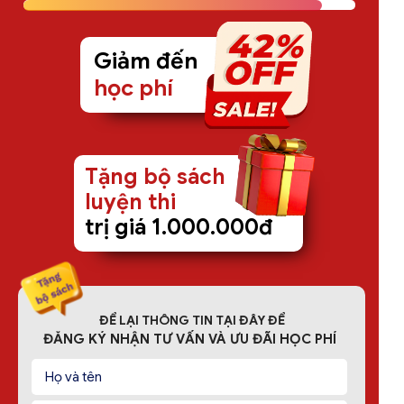
Giảm đến
học phí
Tặng bộ sách
luyện thi
trị giá 1.000.000đ
ĐỂ LẠI THÔNG TIN TẠI ĐÂY ĐỂ
ĐĂNG KÝ NHẬN TƯ VẤN VÀ ƯU ĐÃI HỌC PHÍ