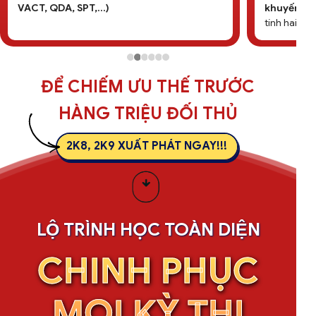
khuyến khích
để tránh một thành tích được
tính hai lần
ĐỂ CHIẾM ƯU THẾ TRƯỚC
HÀNG TRIỆU ĐỐI THỦ
2K8, 2K9 XUẤT PHÁT NGAY!!!
LỘ TRÌNH HỌC TOÀN DIỆN
CHINH PHỤC
MỌI KỲ THI