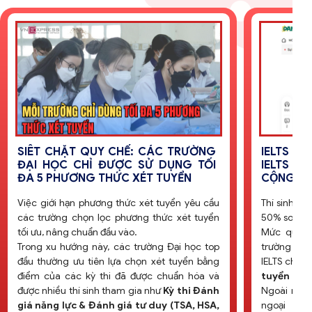
IELTS MẤT LỢI THẾ: MỨC QUY ĐỔI
BÁO ĐỘ
IELTS GIẢM MẠNH VÀ CHỈ ĐƯỢC
XÉT HỌC
CỘNG TỐI ĐA 1.5 ĐIỂM
VÉ AN TO
Thí sinh chỉ được
cộng tối đa 1,5 điểm
, giảm
Năm 2027, B
50% so với quy định trước đây (tối đa 3 điểm)
học bạ đ
Mức quy đổi điểm IELTS giảm mạnh, nhiều
tuyển, tro
trường yêu cầu mức xét IELTS phải từ 6.5
trọng số điể
IELTS chỉ còn ưu thế đối với
phương thức Xét
Ngoài ra, đi
tuyển kết hợp
các kỳ thi
yêu cầu th
Ngoài ra, thí sinh đã quy đổi điểm chứng chỉ
môn xét tu
ngoại ngữ thì
không được cộng điểm
THPT)
phải