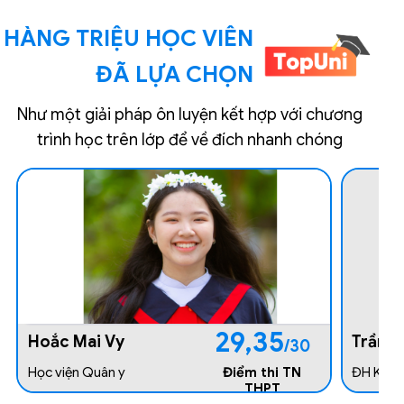
HÀNG TRIỆU HỌC VIÊN
ĐÃ LỰA CHỌN
Như một giải pháp ôn luyện kết hợp với chương
trình học trên lớp để về đích nhanh chóng
102
Nguyễ
Nguyễn Tuấn Anh
/150
ĐH KHT
Đại học Kinh Tế Quốc Dân
Điểm thi
HSA