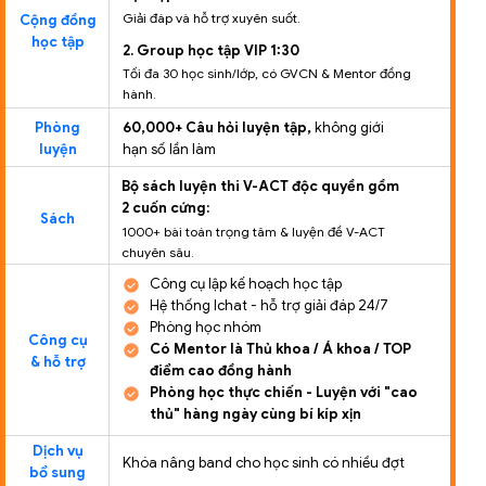
Giải đáp và hỗ trợ xuyên suốt.
Cộng đồng
học tập
2. Group học tập VIP 1:30
Tối đa 30 học sinh/lớp, có GVCN & Mentor đồng
hành.
Phòng
60,000+ Câu hỏi luyện tập,
không giới
luyện
hạn số lần làm
Bộ sách luyện thi V-ACT độc quyền gồm
2 cuốn cứng:
Sách
1000+ bài toán trọng tâm & luyện đề V-ACT
chuyên sâu.
Công cụ lập kế hoạch học tập
Hệ thống Ichat - hỗ trợ giải đáp 24/7
Phòng học nhóm
Công cụ
Có Mentor là Thủ khoa / Á khoa / TOP
& hỗ trợ
điểm cao đồng hành
Phòng học thực chiến - Luyện với "cao
thủ" hàng ngày cùng bí kíp xịn
Dịch vụ
Khóa nâng band cho học sinh có nhiều đợt
bổ sung