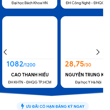
ĐH Công Nghệ - ĐHQG HN
Đại học Bách Khoa HN
28,75
1071
/30
/1200
,5
89,77
Đào Bá Hùng
/30
/100
NGUYỄN TRUNG KIÊN
TRẦN ĐĂNG KHOA
m thi TN
Đại học Bách Khoa HN
Điểm thi TSA
Đại học Y Hà Nội
ĐH KHTN - ĐHQG TP.HC
THPT
ƯU ĐÃI CÓ HẠN ĐĂNG KÝ NGAY