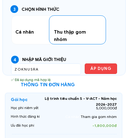
đ
đ
3
CHỌN HÌNH THỨC
Cá nhân
Thu thập gom
nhóm
NHẬP MÃ GIỚI THIỆU
4
ÁP DỤNG
✅ Đã áp dụng mã hợp lệ.
THÔNG TIN ĐƠN HÀNG
Lộ trình tiêu chuẩn S - V-ACT - Năm học
Gói học
2026-2027
5,000,000đ
Học phí niêm yết
Hình thức đăng kí
Cá nhân
Tham gia gom nhóm
-1,800,000đ
Ưu đãi học phí