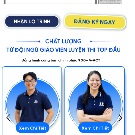
ĐĂNG KÝ NGAY
NHẬN LỘ TRÌNH
CHẤT LƯỢNG
TỪ ĐỘI NGŨ GIÁO VIÊN LUYỆN THI TOP ĐẦU
Đồng hành cùng bạn chinh phục 900+ V-ACT
Xem Chi Tiết
Xem Chi Tiết