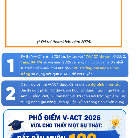
(* Đề thi tham khảo năm 2026)
Kỳ thi V-ACT năm 2026 lập kỷ lục với
170.127 thí sinh
ở đợt 2,
tăng 84,4%
so với năm 2025 và là kỳ thi có quy mô lớn nhất
từ trước đến nay, thu hút gần
120 trường đại học và cao
đẳng
sử dụng kết quả V-ACT để xét tuyển
Cấu trúc bài thi V-ACT được đánh giá
có độ phân hóa tốt
.
Bài thi có 3 phần: Tư duy khoa học, Sử dụng ngôn ngữ (Tiếng
Anh - Tiếng Việt) & Toán học với 120 câu hỏi trắc nghiệm. Tập
trung đánh giá năng lực suy luận, xử lý thông tin và vận dụng
kiến thức liên môn