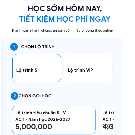
HỌC SỚM HÔM NAY,
TIẾT KIỆM HỌC PHÍ NGAY
Thanh toán nhanh chóng, an toàn với nhiều phương thức online
1
CHỌN LỘ TRÌNH
Lộ trình S
Lộ trình VIP
2
CHỌN GÓI HỌC
Lộ trình tiêu chuẩn S - V-
Lộ trình tiêu ch
ACT - Năm học 2026-2027
ACT - lớp 2 - N
5,000,000
4,000,0
2027