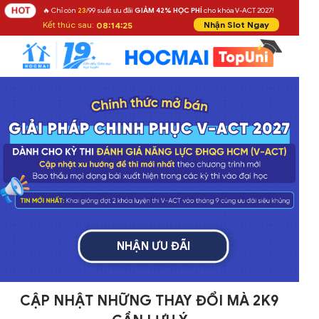
HOT
🔥 Chỉ còn
23
/99 suất ưu đãi
GIẢM 42% HỌC PHÍ
cho khóa V-ACT 2027!
Kết thúc sau:
Nhận Slot Ngay
08:14:25
NHẬN ƯU ĐÃI
CẬP NHẬT NHỮNG THAY ĐỔI MÀ 2K9