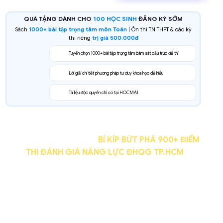
QUÀ TẶNG DÀNH CHO
100 HỌC SINH
ĐĂNG KÝ SỚM
Sách
1000+ bài tập trọng tâm môn Toán
| Ôn thi TN THPT & các kỳ
thi riêng
trị giá 500.000đ
Tuyển chọn 1000+ bài tập trọng tâm bám sát cấu trúc đề thi
Lời giải chi tiết phương pháp tư duy khoa học dễ hiểu
Tài liệu độc quyền chỉ có tại HOCMAI
FEEDBACK CỦA HÀNG NGHÌN ANH CHỊ SINH VIÊN
TRƯỜNG TOP CHIA SẺ
BÍ KÍP BỨT PHÁ 900+ ĐIỂM
THI ĐÁNH GIÁ NĂNG LỰC ĐHQG TP.HCM