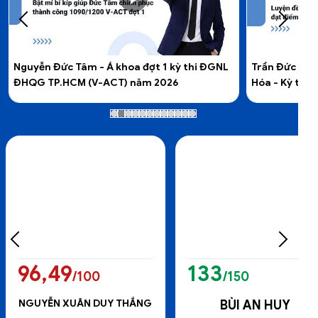
Trần Đức Anh - Thủ khoa A01 tỉnh Thanh
Lê Hoàng Việ
Hóa - Kỳ thi tốt nghiệp THPT năm 2025
Kỳ thi tốt n
133
95,65
/150
/100
BÙI AN HUY
NGUYỄN HỢP HUY