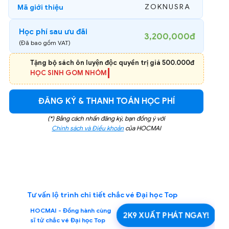
ZOKNUSRA
Mã giới thiệu
Học phí sau ưu đãi
3,200,000đ
(Đã bao gồm VAT)
Tặng bộ sách ôn luyện độc quyền trị giá 500.000đ
CHỈ DÀNH CHO 100 HỌC SINH ĐĂNG KÝ SỚM NHẤT
ĐĂNG KÝ & THANH TOÁN HỌC PHÍ
(*) Bằng cách nhấn đăng ký, bạn đồng ý với
Chính sách và Điều khoản
của HOCMAI
Tư vấn lộ trình chi tiết chắc vé Đại học Top
HOCMAI - Đồng hành cùng
2K9 XUẤT PHÁT NGAY!
sĩ tử chắc vé Đại học Top