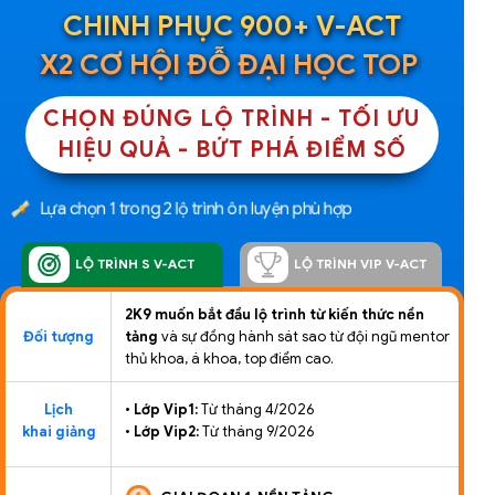
CHINH PHỤC 900+ V-ACT
X2 CƠ HỘI ĐỖ ĐẠI HỌC TOP
CHỌN ĐÚNG LỘ TRÌNH - TỐI ƯU
HIỆU QUẢ - BỨT PHÁ ĐIỂM SỐ
Lựa chọn 1 trong 2 lộ trình ôn luyện phù hợp
LỘ TRÌNH S V-ACT
LỘ TRÌNH VIP V-ACT
2K9 muốn bắt đầu lộ trình từ kiến thức nền
tảng
và sự đồng hành sát sao từ đội ngũ mentor
Đối tượng
thủ khoa, á khoa, top điểm cao.
Lịch
• Lớp Vip1:
Từ tháng 4/2026
khai giảng
•
Lớp Vip2:
Từ tháng 9/2026