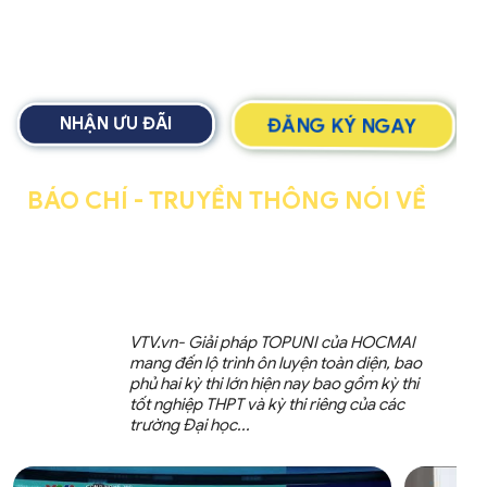
ĐĂNG KÝ NGAY
NHẬN ƯU ĐÃI
BÁO CHÍ - TRUYỀN THÔNG NÓI VỀ
GIẢI PHÁP LUYỆN THI ĐẠI HỌC
TOÀN DIỆN TẠI HOCMAI
VTV.vn- Giải pháp TOPUNI của HOCMAI
mang đến lộ trình ôn luyện toàn diện, bao
phủ hai kỳ thi lớn hiện nay bao gồm kỳ thi
tốt nghiệp THPT và kỳ thi riêng của các
trường Đại học...