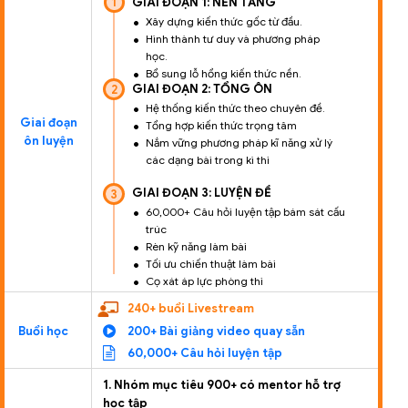
1
GIAI ĐOẠN 1: NỀN TẢNG
Xây dựng kiến thức gốc từ đầu.
Hình thành tư duy và phương pháp
học.
Bổ sung lỗ hổng kiến thức nền.
GIAI ĐOẠN 2: TỔNG ÔN
2
Hệ thống kiến thức theo chuyên đề.
Giai đoạn
Tổng hợp kiến thức trọng tâm
ôn luyện
Nắm vững phương pháp kĩ năng xử lý
các dạng bài trong kì thi
GIAI ĐOẠN 3: LUYỆN ĐỀ
3
60,000+ Câu hỏi luyện tập bám sát cấu
trúc
Rèn kỹ năng làm bài
Tối ưu chiến thuật làm bài
Cọ xát áp lực phòng thi
240+ buổi Livestream
Buổi học
200+ Bài giảng video quay sẵn
60,000+ Câu hỏi luyện tập
1. Nhóm mục tiêu 900+ có mentor hỗ trợ
học tập