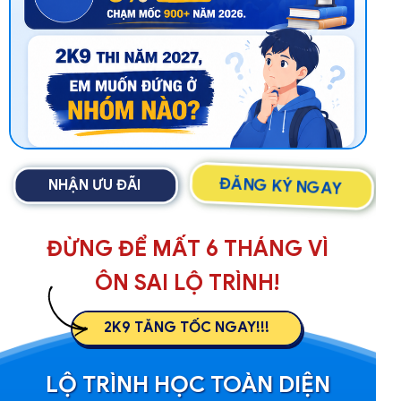
ĐĂNG KÝ NGAY
NHẬN ƯU ĐÃI
ĐỪNG ĐỂ MẤT 6 THÁNG VÌ
ÔN SAI LỘ TRÌNH!
2K9 TĂNG TỐC NGAY!!!
LỘ TRÌNH HỌC TOÀN DIỆN