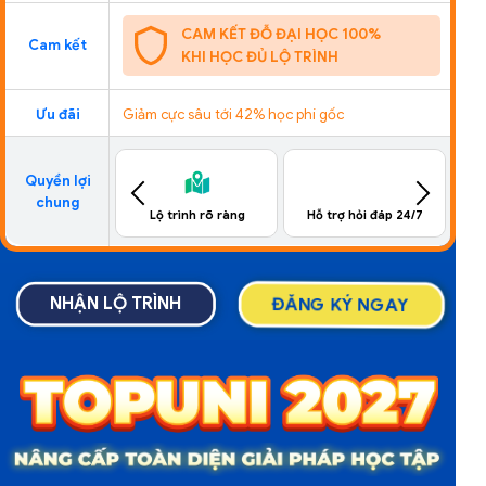
CAM KẾT ĐỖ ĐẠI HỌC 100%
Cam kết
KHI HỌC ĐỦ LỘ TRÌNH
Ưu đãi
Giảm cực sâu tới 42% học phí gốc
Quyền lợi
chung
trình rõ ràng
Hỗ trợ hỏi đáp 24/7
Đồng hành tới đích
ĐĂNG KÝ NGAY
NHẬN LỘ TRÌNH